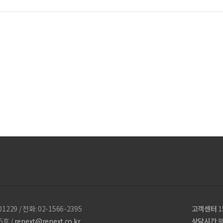
229 / 전화: 02-1566-2395
고객센터
1
호 /
renext@renext.co.kr
상담시간
평